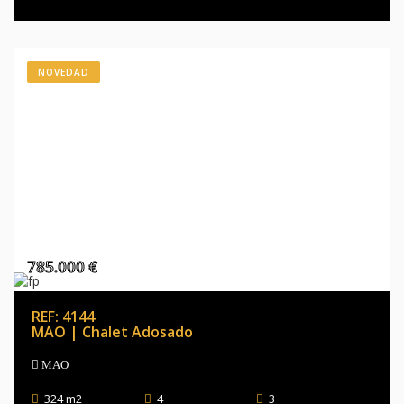
NOVEDAD
785.000 €
REF: 4144
MAO | Chalet Adosado
MAO
324 m2
4
3