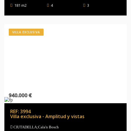
181 m2
4
3
VILLA EXCLUSIVA
940.000 €
REF: 3994
Villa exclusiva - Amplitud y vistas
CIUTADELLA;Cala'n Bosch