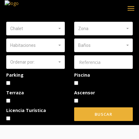
ME
Chalet
Zona
Habitaciones
Baños
Ordenar por:
Parking
Piscina
Terraza
Ascensor
Licencia Turística
BUSCAR